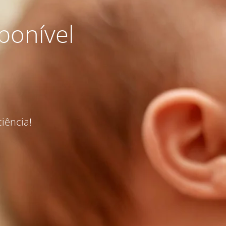
ponível
iência!