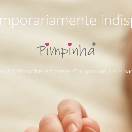
emporariamente indis
 estará disponível em breve. Obrigado pela sua pac