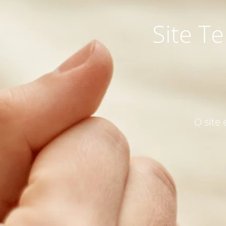
Site T
O site