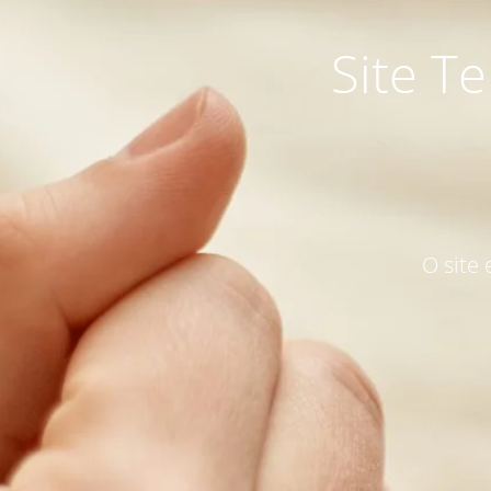
Site T
O site