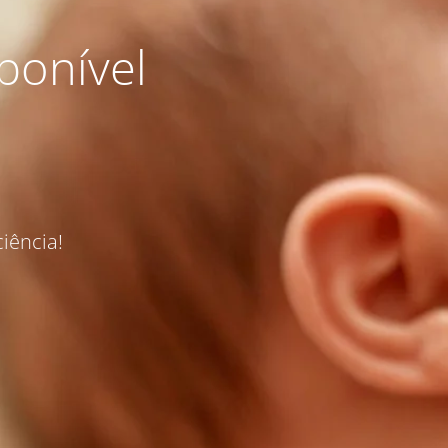
ponível
iência!