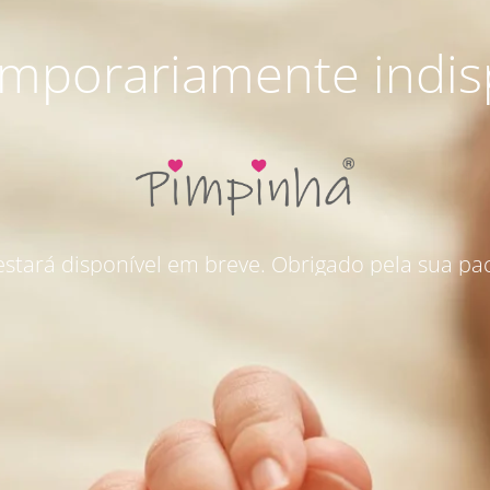
emporariamente indis
 estará disponível em breve. Obrigado pela sua pac