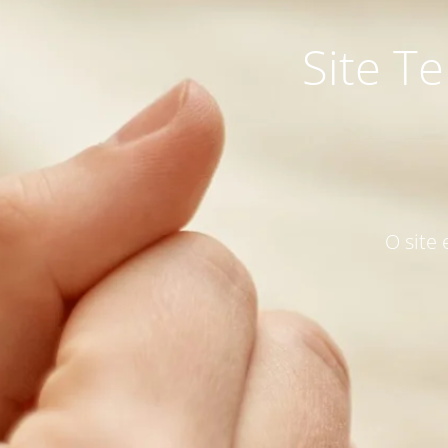
Site T
O site