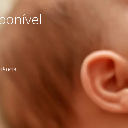
ponível
iência!