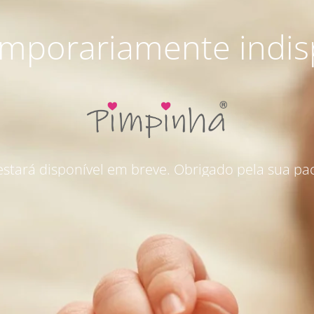
emporariamente indis
 estará disponível em breve. Obrigado pela sua pac