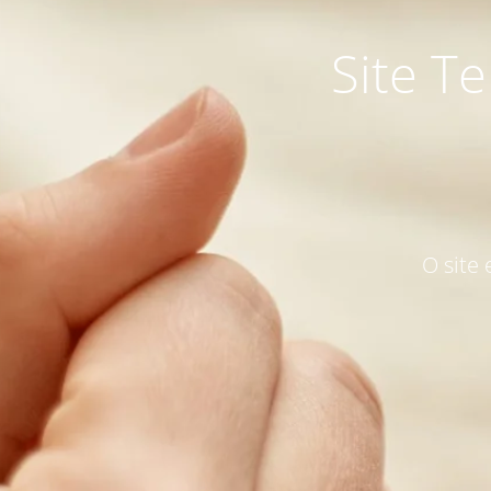
Site T
O site