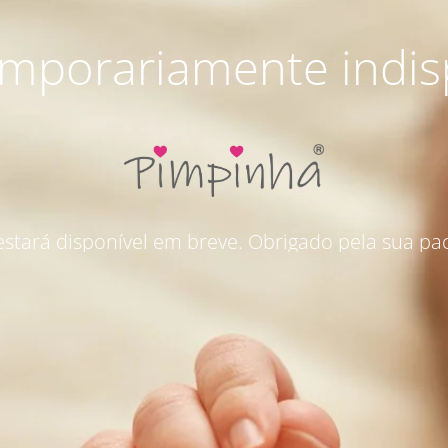
emporariamente indis
 estará disponível em breve. Obrigado pela sua pac