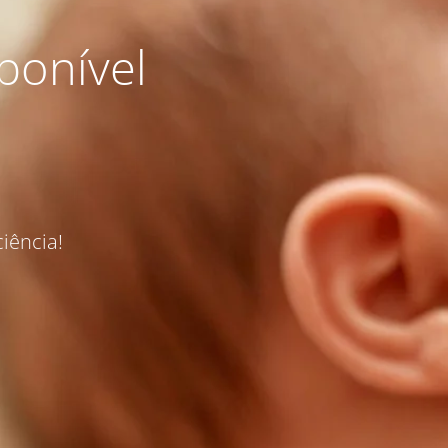
ponível
iência!