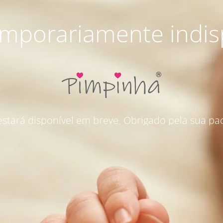
emporariamente indis
 estará disponível em breve. Obrigado pela sua pac