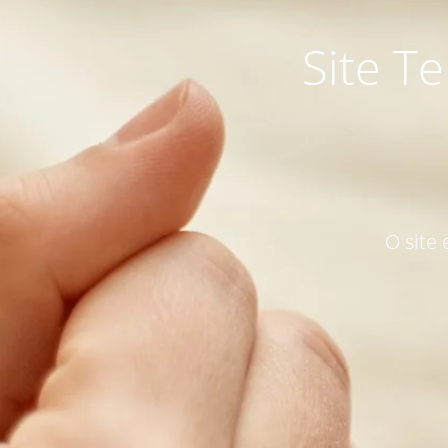
Site T
O site