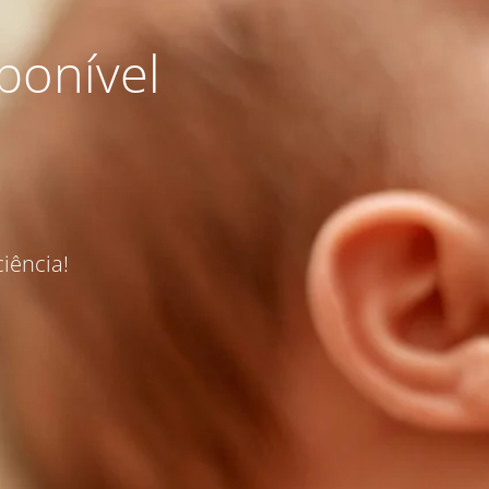
ponível
iência!