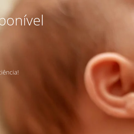
ponível
iência!