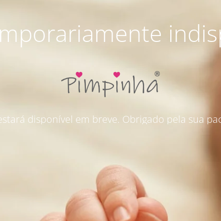
emporariamente indis
 estará disponível em breve. Obrigado pela sua pac