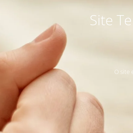
Site T
O site