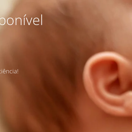
ponível
iência!