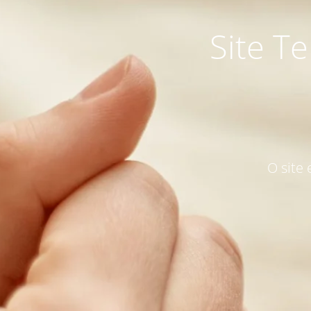
Site T
O site