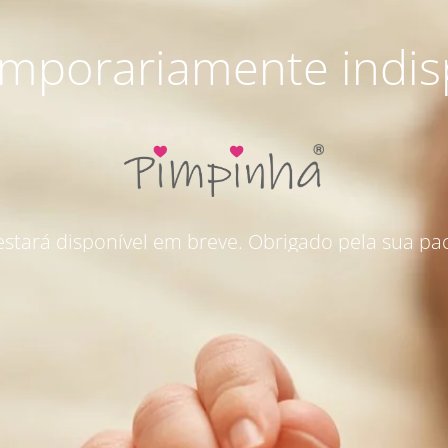
emporariamente indis
 estará disponível em breve. Obrigado pela sua pac