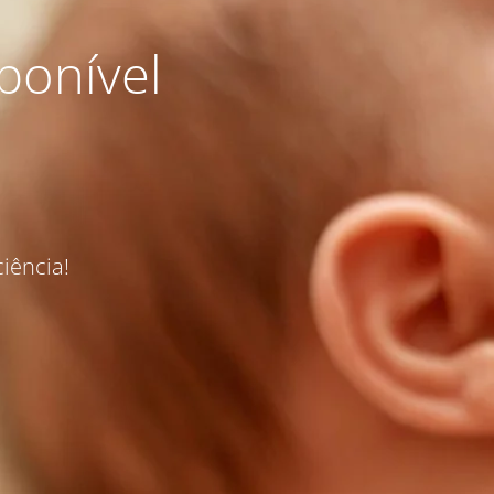
ponível
iência!