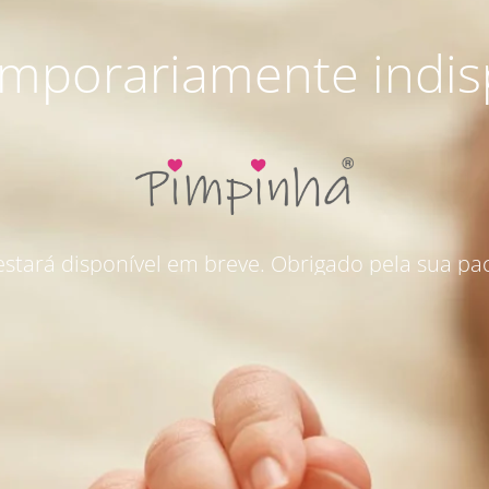
emporariamente indis
 estará disponível em breve. Obrigado pela sua pac