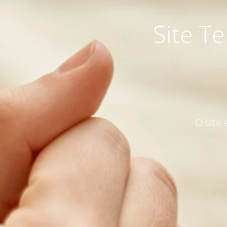
Site T
O site