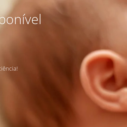
ponível
iência!