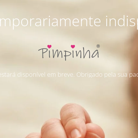
emporariamente indis
 estará disponível em breve. Obrigado pela sua pac