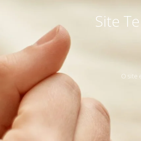
Site T
O site