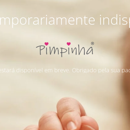
emporariamente indis
 estará disponível em breve. Obrigado pela sua pac