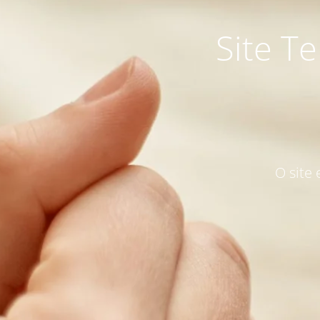
Site T
O site