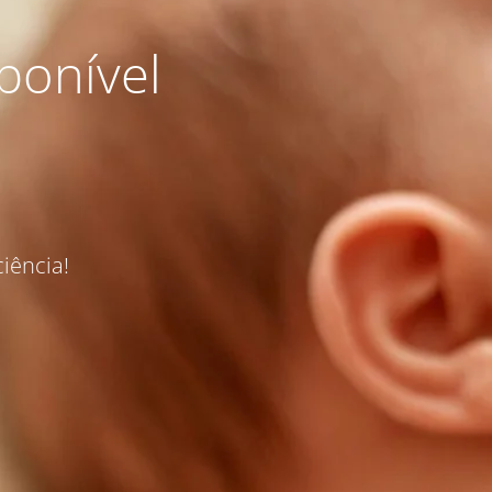
ponível
iência!