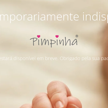
emporariamente indis
 estará disponível em breve. Obrigado pela sua pac