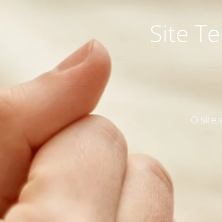
Site T
O site