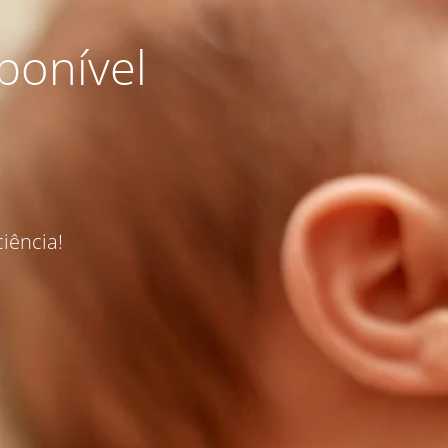
ponível
iência!