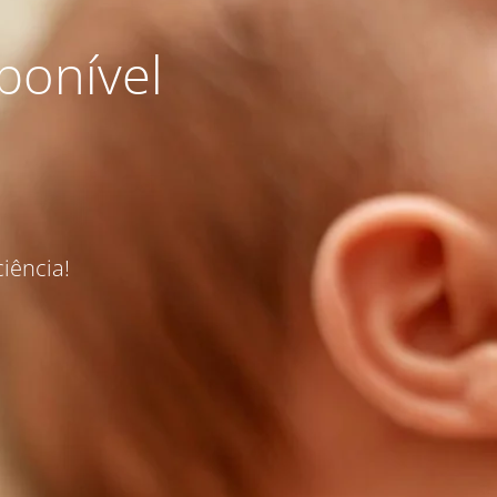
ponível
iência!