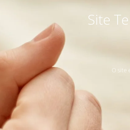
Site T
O site