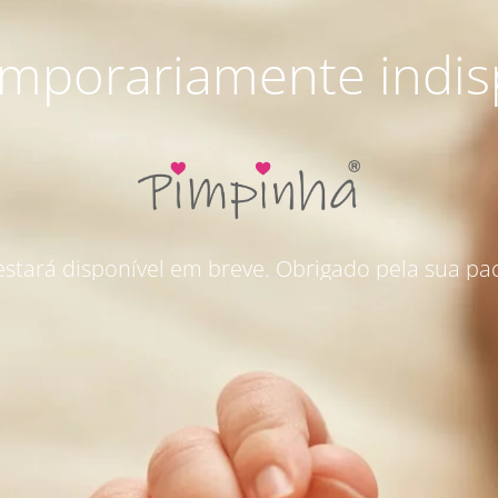
emporariamente indis
 estará disponível em breve. Obrigado pela sua pac