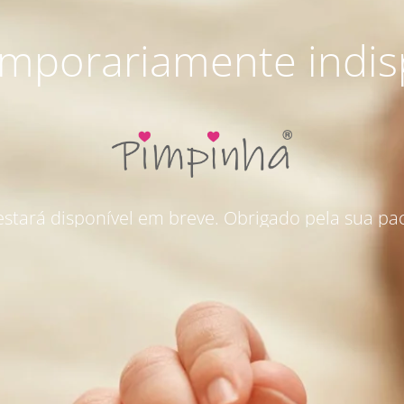
emporariamente indis
 estará disponível em breve. Obrigado pela sua pac