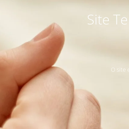
Site T
O site