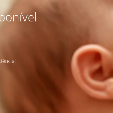
ponível
iência!